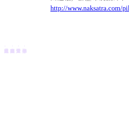
http://www.naksatra.com/pil
掌握文武半邊天。
腦中真書藏萬卷，
全儒全道是全賢，
半神半聖亦半仙，