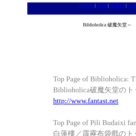
HOME
|
目次
|
書籍館
|
白
Biblioholica 破魔
Top Page of Biblioholica: T
Biblioholica破魔
http://www.fantast.net
Top Page of Pili Budaixi fa
白蓮樓／霹靂布袋戲のト